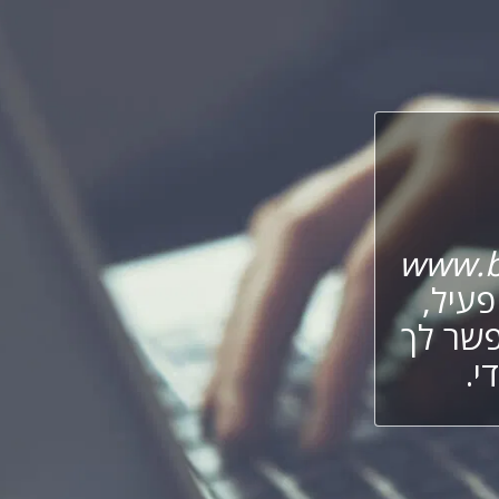
www.b
עיל,
פשר לך
י.